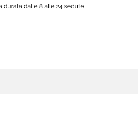
 durata dalle 8 alle 24 sedute.
una visita
CONTATTI
+39 3337864292